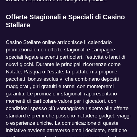
Offerte Stagionali e Speciali di Casino
Stellare
Casino Stellare online arricchisce il calendario
promozionale con offerte stagionali e campagne
speciali legate a eventi particolari, festività o lanci di
nuovi giochi. Durante le principali ricorrenze come
Natale, Pasqua o l’estate, la piattaforma propone
pacchetti bonus esclusivi che combinano depositi
maggiorati, giri gratuiti e tornei con montepremi
garantiti. Le promozioni stagionali rappresentano
momenti di particolare valore per i giocatori, con
condizioni spesso più vantaggiose rispetto alle offerte
standard e premi che possono includere gadget, viaggi
o esperienze uniche. La comunicazione di queste
iniziative avviene attraverso email dedicate, notifiche