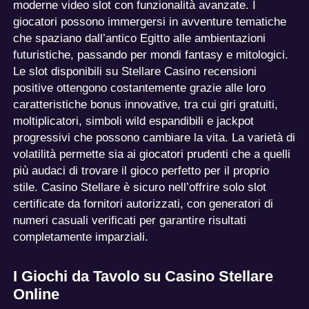
moderne video slot con funzionalità avanzate. I
giocatori possono immergersi in avventure tematiche
che spaziano dall’antico Egitto alle ambientazioni
futuristiche, passando per mondi fantasy e mitologici.
Le slot disponibili su Stellare Casino recensioni
positive ottengono costantemente grazie alle loro
caratteristiche bonus innovative, tra cui giri gratuiti,
moltiplicatori, simboli wild espandibili e jackpot
progressivi che possono cambiare la vita. La varietà di
volatilità permette sia ai giocatori prudenti che a quelli
più audaci di trovare il gioco perfetto per il proprio
stile. Casino Stellare è sicuro nell’offrire solo slot
certificate da fornitori autorizzati, con generatori di
numeri casuali verificati per garantire risultati
completamente imparziali.
I Giochi da Tavolo su Casino Stellare
Online