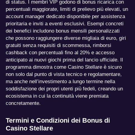
di status. I membri VIP godono di bonus ricarica con
percentuali maggiorate, limiti di prelievo più elevati, un
account manager dedicato disponibile per assistenza
prioritaria e inviti a eventi esclusivi. Esempi concreti
dei benefici includono bonus mensili personalizzati
che possono raggiungere diverse migliaia di euro, giri
gratuiti senza requisiti di scommessa, rimborsi
cashback con percentuali fino al 20% e accesso
anticipato ai nuovi giochi prima del lancio ufficiale. Il
programma dimostra come Casino Stellare è sicuro
non solo dal punto di vista tecnico e regolamentare,
ma anche nell’investimento a lungo termine nella
soddisfazione dei propri utenti più fedeli, creando un
ecosistema in cui la continuità viene premiata
concretamente.
Termini e Condizioni dei Bonus di
Casino Stellare