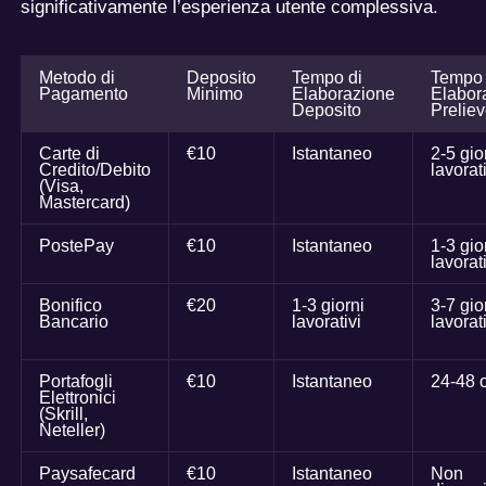
significativamente l’esperienza utente complessiva.
Metodo di
Deposito
Tempo di
Tempo 
Pagamento
Minimo
Elaborazione
Elabor
Deposito
Prelie
Carte di
€10
Istantaneo
2-5 gio
Credito/Debito
lavorat
(Visa,
Mastercard)
PostePay
€10
Istantaneo
1-3 gio
lavorat
Bonifico
€20
1-3 giorni
3-7 gio
Bancario
lavorativi
lavorat
Portafogli
€10
Istantaneo
24-48 
Elettronici
(Skrill,
Neteller)
Paysafecard
€10
Istantaneo
Non