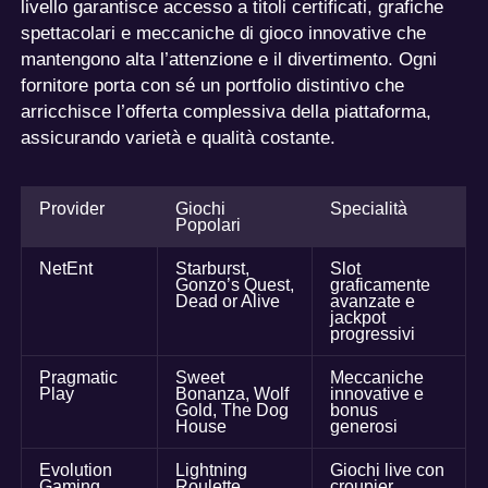
livello garantisce accesso a titoli certificati, grafiche
spettacolari e meccaniche di gioco innovative che
mantengono alta l’attenzione e il divertimento. Ogni
fornitore porta con sé un portfolio distintivo che
arricchisce l’offerta complessiva della piattaforma,
assicurando varietà e qualità costante.
Provider
Giochi
Specialità
Popolari
NetEnt
Starburst,
Slot
Gonzo’s Quest,
graficamente
Dead or Alive
avanzate e
jackpot
progressivi
Pragmatic
Sweet
Meccaniche
Play
Bonanza, Wolf
innovative e
Gold, The Dog
bonus
House
generosi
Evolution
Lightning
Giochi live con
Gaming
Roulette,
croupier