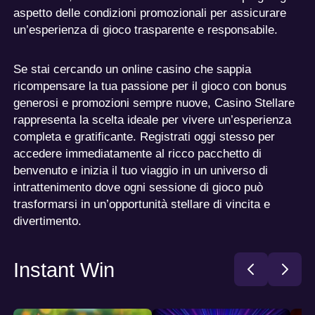
aspetto delle condizioni promozionali per assicurare
un’esperienza di gioco trasparente e responsabile.
Se stai cercando un online casino che sappia
ricompensare la tua passione per il gioco con bonus
generosi e promozioni sempre nuove, Casino Stellare
rappresenta la scelta ideale per vivere un’esperienza
completa e gratificante. Registrati oggi stesso per
accedere immediatamente al ricco pacchetto di
benvenuto e inizia il tuo viaggio in un universo di
intrattenimento dove ogni sessione di gioco può
trasformarsi in un’opportunità stellare di vincita e
divertimento.
Instant Win