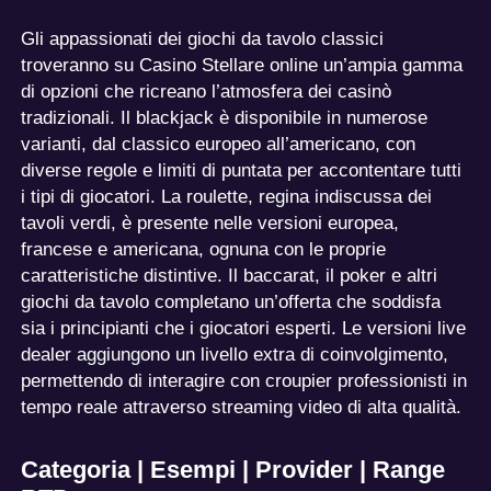
Gli appassionati dei giochi da tavolo classici
troveranno su Casino Stellare online un’ampia gamma
di opzioni che ricreano l’atmosfera dei casinò
tradizionali. Il blackjack è disponibile in numerose
varianti, dal classico europeo all’americano, con
diverse regole e limiti di puntata per accontentare tutti
i tipi di giocatori. La roulette, regina indiscussa dei
tavoli verdi, è presente nelle versioni europea,
francese e americana, ognuna con le proprie
caratteristiche distintive. Il baccarat, il poker e altri
giochi da tavolo completano un’offerta che soddisfa
sia i principianti che i giocatori esperti. Le versioni live
dealer aggiungono un livello extra di coinvolgimento,
permettendo di interagire con croupier professionisti in
tempo reale attraverso streaming video di alta qualità.
Categoria | Esempi | Provider | Range