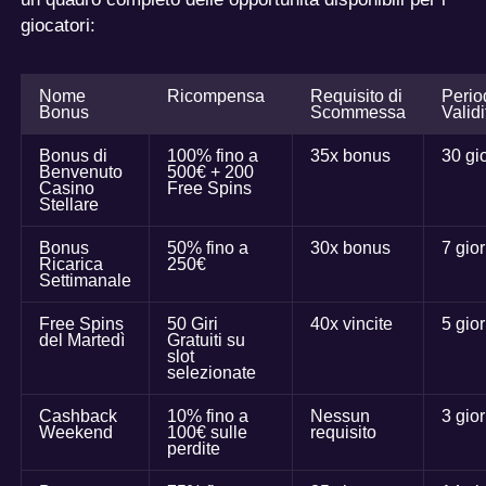
giocatori:
Nome
Ricompensa
Requisito di
Perio
Bonus
Scommessa
Validi
Bonus di
100% fino a
35x bonus
30 gi
Benvenuto
500€ + 200
Casino
Free Spins
Stellare
Bonus
50% fino a
30x bonus
7 gior
Ricarica
250€
Settimanale
Free Spins
50 Giri
40x vincite
5 gior
del Martedì
Gratuiti su
slot
selezionate
Cashback
10% fino a
Nessun
3 gior
Weekend
100€ sulle
requisito
perdite