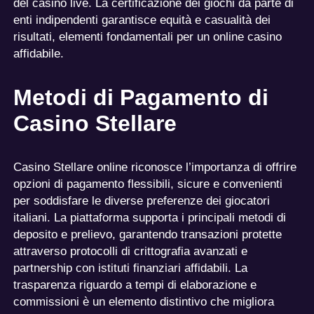
del casino live. La certificazione dei giochi da parte di
enti indipendenti garantisce equità e casualità dei
risultati, elementi fondamentali per un online casino
affidabile.
Metodi di Pagamento di
Casino Stellare
Casino Stellare online riconosce l’importanza di offrire
opzioni di pagamento flessibili, sicure e convenienti
per soddisfare le diverse preferenze dei giocatori
italiani. La piattaforma supporta i principali metodi di
deposito e prelievo, garantendo transazioni protette
attraverso protocolli di crittografia avanzati e
partnership con istituti finanziari affidabili. La
trasparenza riguardo a tempi di elaborazione e
commissioni è un elemento distintivo che migliora