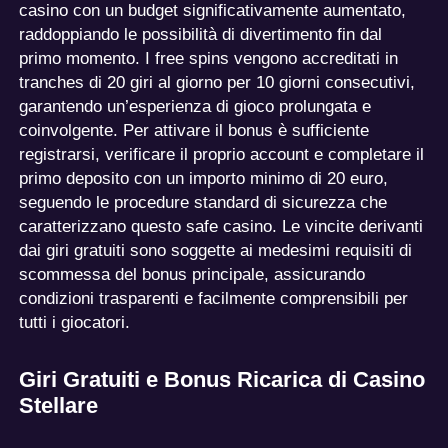
casino con un budget significativamente aumentato,
raddoppiando le possibilità di divertimento fin dal
primo momento. I free spins vengono accreditati in
tranches di 20 giri al giorno per 10 giorni consecutivi,
garantendo un’esperienza di gioco prolungata e
coinvolgente. Per attivare il bonus è sufficiente
registrarsi, verificare il proprio account e completare il
primo deposito con un importo minimo di 20 euro,
seguendo le procedure standard di sicurezza che
caratterizzano questo safe casino. Le vincite derivanti
dai giri gratuiti sono soggette ai medesimi requisiti di
scommessa del bonus principale, assicurando
condizioni trasparenti e facilmente comprensibili per
tutti i giocatori.
Giri Gratuiti e Bonus Ricarica di Casino
Stellare