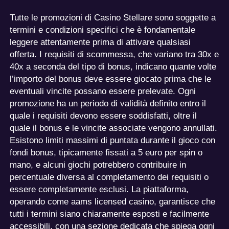
Tutte le promozioni di Casino Stellare sono soggette a
termini e condizioni specifici che è fondamentale
leggere attentamente prima di attivare qualsiasi
offerta. I requisiti di scommessa, che variano tra 30x e
40x a seconda del tipo di bonus, indicano quante volte
l’importo del bonus deve essere giocato prima che le
eventuali vincite possano essere prelevate. Ogni
promozione ha un periodo di validità definito entro il
quale i requisiti devono essere soddisfatti, oltre il
quale il bonus e le vincite associate vengono annullati.
Esistono limiti massimi di puntata durante il gioco con
fondi bonus, tipicamente fissati a 5 euro per spin o
mano, e alcuni giochi potrebbero contribuire in
percentuale diversa al completamento dei requisiti o
essere completamente esclusi. La piattaforma,
operando come aams licensed casino, garantisce che
tutti i termini siano chiaramente esposti e facilmente
accessibili, con una sezione dedicata che spiega ogni