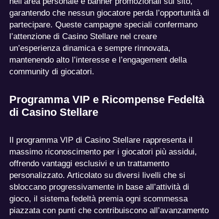
nell’area personale e banner promozionali sul sito,
garantendo che nessun giocatore perda l’opportunità di
partecipare. Queste campagne speciali confermano
l’attenzione di Casino Stellare nel creare
un’esperienza dinamica e sempre rinnovata,
mantenendo alto l’interesse e l’engagement della
community di giocatori.
Programma VIP e Ricompense Fedeltà
di Casino Stellare
Il programma VIP di Casino Stellare rappresenta il
massimo riconoscimento per i giocatori più assidui,
offrendo vantaggi esclusivi e un trattamento
personalizzato. Articolato su diversi livelli che si
sbloccano progressivamente in base all’attività di
gioco, il sistema fedeltà premia ogni scommessa
piazzata con punti che contribuiscono all’avanzamento