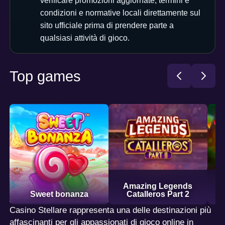
verificare promozioni aggiornate, termini e
condizioni e normative locali direttamente sul
sito ufficiale prima di prendere parte a
qualsiasi attività di gioco.
Top games
Amazing Legends
G
Play now
Play now
Sweet bonanza
Catalleros Part 2
Casino Stellare rappresenta una delle destinazioni più
affascinanti per gli appassionati di gioco online in