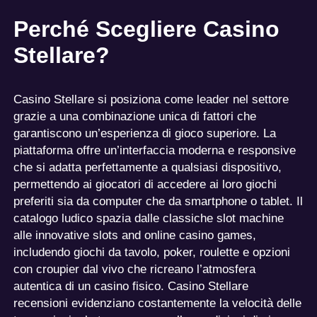
Perché Scegliere Casino
Stellare?
Casino Stellare si posiziona come leader nel settore
grazie a una combinazione unica di fattori che
garantiscono un’esperienza di gioco superiore. La
piattaforma offre un’interfaccia moderna e responsive
che si adatta perfettamente a qualsiasi dispositivo,
permettendo ai giocatori di accedere ai loro giochi
preferiti sia da computer che da smartphone o tablet. Il
catalogo ludico spazia dalle classiche slot machine
alle innovative slots and online casino games,
includendo giochi da tavolo, poker, roulette e opzioni
con croupier dal vivo che ricreano l’atmosfera
autentica di un casino fisico. Casino Stellare
recensioni evidenziano costantemente la velocità delle